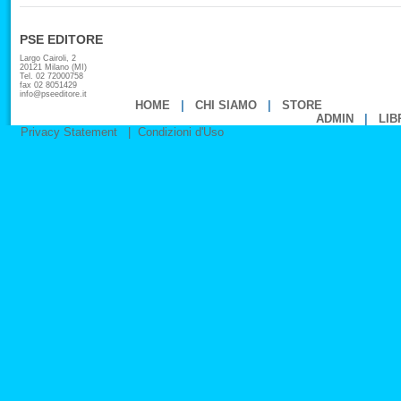
PSE EDITORE
Largo Cairoli, 2
20121 Milano (MI)
Tel. 02 72000758
fax 02 8051429
info@pseeditore.it
HOME
|
CHI SIAMO
|
STORE
ADMIN
|
LIB
Privacy Statement
|
Condizioni d'Uso